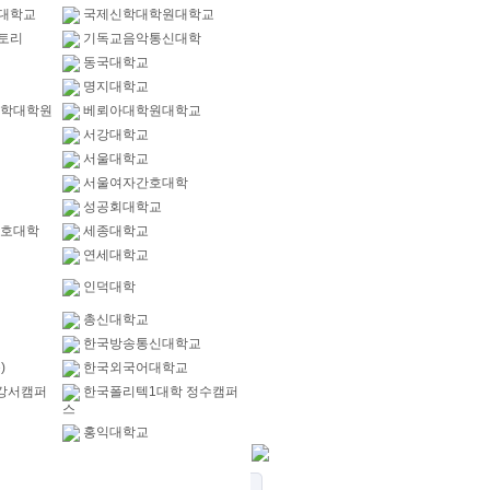
대학교
국제신학대학원대학교
토리
기독교음악통신대학
동국대학교
명지대학교
신학대학원
베뢰아대학원대학교
서강대학교
서울대학교
서울여자간호대학
성공회대학교
간호대학
세종대학교
연세대학교
인덕대학
총신대학교
한국방송통신대학교
)
한국외국어대학교
강서캠퍼
한국폴리텍1대학 정수캠퍼
스
홍익대학교