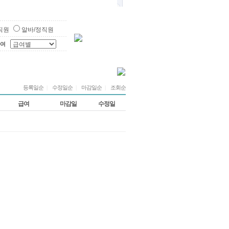
직원
알바/정직원
여
등록일순
|
수정일순
|
마감일순
|
조회순
급여
마감일
수정일