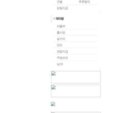
건별
추후협의
당일지급
파출부
홀시빙
설거지
찬모
당일지급
주방보조
남.여