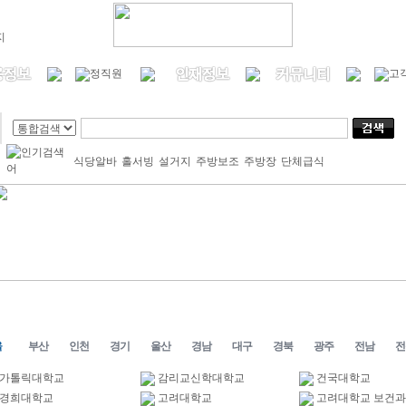
식당알바
홀서빙
설거지
주방보조
주방장
단체급식
울
부산
인천
경기
울산
경남
대구
경북
광주
전남
전
가톨릭대학교
감리교신학대학교
건국대학교
경희대학교
고려대학교
고려대학교 보건