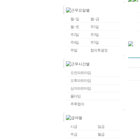
월~일
월~금
월~토
주1일
주2일
주3일
주4일
주5일
주말
협의후결정
오전파트타임
오후파트타임
심야파트타임
풀타임
추후협의
시급
일급
주급
월급