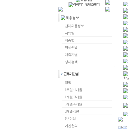
전체채용정보
지역별
직종별
역세권별
대학가별
상세검색
학
당일
1주일~1개월
1개월~3개월
3개월~6개월
6개월~1년
1년이상
기간협의