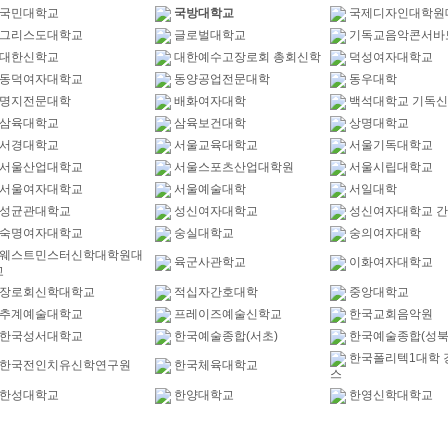
국민대학교
국방대학교
국제디자인대학원
그리스도대학교
글로벌대학교
기독교음악콘서바
대한신학교
대한예수고장로회 총회신학
덕성여자대학교
동덕여자대학교
동양공업전문대학
동우대학
명지전문대학
배화여자대학
백석대학교 기독
삼육대학교
삼육보건대학
상명대학교
서경대학교
서울교육대학교
서울기독대학교
서울산업대학교
서울스포츠산업대학원
서울시립대학교
서울여자대학교
서울예술대학
서일대학
성균관대학교
성신여자대학교
성신여자대학교 
숙명여자대학교
숭실대학교
숭의여자대학
웨스트민스터신학대학원대
육군사관학교
이화여자대학교
교
장로회신학대학교
적십자간호대학
중앙대학교
추계예술대학교
프레이즈예술신학교
한국교회음악원
한국성서대학교
한국예술종합(서초)
한국예술종합(성북
한국폴리텍1대학 
한국전인치유신학연구원
한국체육대학교
스
한성대학교
한양대학교
한영신학대학교