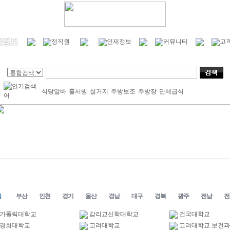
식당알바
홀서빙
설거지
주방보조
주방장
단체급식
울
부산
인천
경기
울산
경남
대구
경북
광주
전남
전
가톨릭대학교
감리교신학대학교
건국대학교
경희대학교
고려대학교
고려대학교 보건