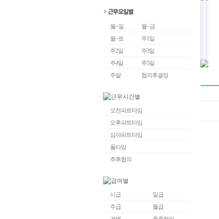
월~일
월~금
월~토
주1일
주2일
주3일
주4일
주5일
주말
협의후결정
오전파트타임
오후파트타임
심야파트타임
풀타임
추후협의
시급
일급
주급
월급