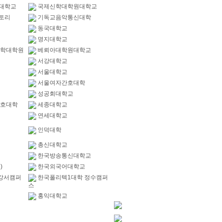
대학교
국제신학대학원대학교
토리
기독교음악통신대학
동국대학교
명지대학교
신학대학원
베뢰아대학원대학교
서강대학교
서울대학교
서울여자간호대학
성공회대학교
간호대학
세종대학교
연세대학교
인덕대학
총신대학교
한국방송통신대학교
)
한국외국어대학교
강서캠퍼
한국폴리텍1대학 정수캠퍼
스
홍익대학교