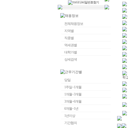
전체채용정보
지역별
직종별
역세권별
대학가별
상세검색
학
당일
1주일~1개월
1개월~3개월
3개월~6개월
6개월~1년
1년이상
기간협의