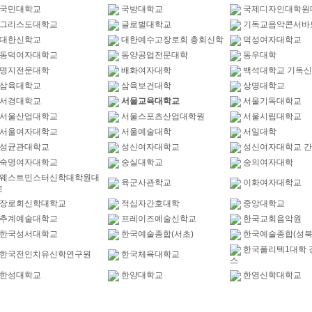
국민대학교
국방대학교
국제디자인대학원
그리스도대학교
글로벌대학교
기독교음악콘서바
대한신학교
대한예수고장로회 총회신학
덕성여자대학교
동덕여자대학교
동양공업전문대학
동우대학
명지전문대학
배화여자대학
백석대학교 기독
삼육대학교
삼육보건대학
상명대학교
서경대학교
서울교육대학교
서울기독대학교
서울산업대학교
서울스포츠산업대학원
서울시립대학교
서울여자대학교
서울예술대학
서일대학
성균관대학교
성신여자대학교
성신여자대학교 
숙명여자대학교
숭실대학교
숭의여자대학
웨스트민스터신학대학원대
육군사관학교
이화여자대학교
교
장로회신학대학교
적십자간호대학
중앙대학교
추계예술대학교
프레이즈예술신학교
한국교회음악원
한국성서대학교
한국예술종합(서초)
한국예술종합(성북
한국폴리텍1대학 
한국전인치유신학연구원
한국체육대학교
스
한성대학교
한양대학교
한영신학대학교