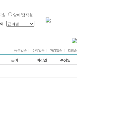
직원
알바/정직원
여
등록일순
|
수정일순
|
마감일순
|
조회순
급여
마감일
수정일