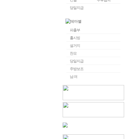
건별
추후협의
당일지급
파출부
홀시빙
설거지
찬모
당일지급
주방보조
남.여