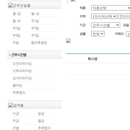
직종
월~일
월~금
지역
월~토
주1일
기간
요일
주2일
주3일
성별
키워드
주4일
주5일
주말
협의후결정
회사명
오전파트타임
오후파트타임
심야파트타임
풀타임
추후협의
시급
일급
주급
월급
건별
추후협의