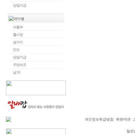
당일지급
파출부
홀시빙
설거지
찬모
당일지급
주방보조
남.여
개인정보취급방침
|
회원약관
|
일오