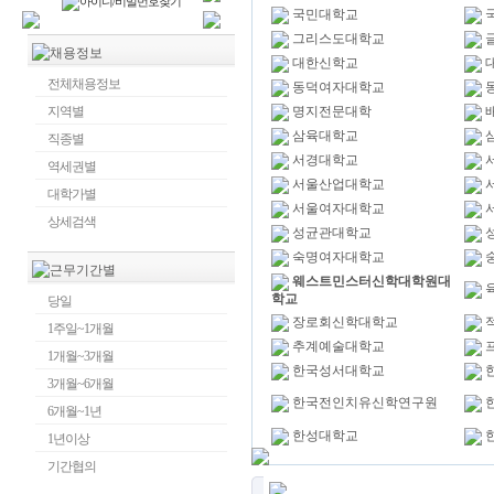
국민대학교
그리스도대학교
대한신학교
전체채용정보
동덕여자대학교
지역별
명지전문대학
삼육대학교
직종별
서경대학교
역세권별
서울산업대학교
대학가별
서울여자대학교
상세검색
성균관대학교
숙명여자대학교
웨스트민스터신학대학원대
학교
당일
장로회신학대학교
1주일~1개월
추계예술대학교
1개월~3개월
한국성서대학교
3개월~6개월
한국전인치유신학연구원
6개월~1년
한성대학교
1년이상
기간협의